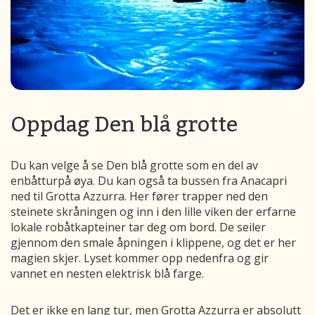
Oppdag Den blå grotte
Du kan velge å se Den blå grotte som en del av
en
båttur
på
øya.
Du kan også ta bussen fra
Anacapri
ned til
Grotta
Azzurra
. Her fører trapper ned den
steinete skråningen og inn i den lille viken der erfarne
lokale robåtkapteiner tar deg om bord. De seiler
gjennom den smale åpningen i klippene, og det er her
magien skjer. Lyset kommer opp nedenfra og gir
vannet en nesten elektrisk blå farge.
Det
er ikke en lang tur, men
Grotta
Azzurra
er absolutt