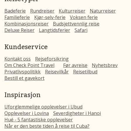
Badeferie
Rundreiser
Kulturreiser
Naturreiser
Familieferie
Kjør-selv-ferie
Voksen ferie
Kombinasjonsreiser
Budsjettvennlig reise
Deluxe Reiser
Langtidsferier
Safari
Kundeservice
Kontakt oss
Rejseforsikring
Om Check Point Travel
Før avreise
Nyhetsbrev
Privatlivspolitikk
Reisevilkår
Reisetilbud
Bestill et gavekort
Inspirasjon
Uforglemmelige opplevelser i Ubud
Opplevelser i Lovina
Severdigheter i Hanoi
Hué - 5 fantastiske opplevelser
Når er den beste tiden å reise til Cuba?