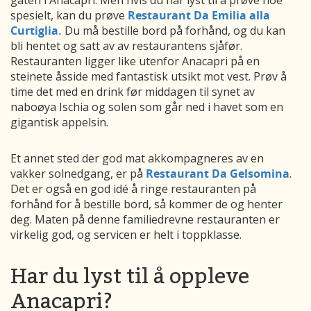
gaten i Anacapri. Men hvis du har lyst til å prøve noe
spesielt, kan du prøve
Restaurant Da Emilia alla
Curtiglia.
Du må bestille bord på forhånd, og du kan
bli hentet og satt av av restaurantens sjåfør.
Restauranten ligger like utenfor Anacapri på en
steinete åsside med fantastisk utsikt mot vest. Prøv å
time det med en drink før middagen til synet av
naboøya Ischia og solen som går ned i havet som en
gigantisk appelsin.
Et annet sted der god mat akkompagneres av en
vakker solnedgang, er på
Restaurant Da Gelsomina
.
Det er også en god idé å ringe restauranten på
forhånd for å bestille bord, så kommer de og henter
deg. Maten på denne familiedrevne restauranten er
virkelig god, og servicen er helt i toppklasse
.
Har du lyst til å oppleve
Anacapri?