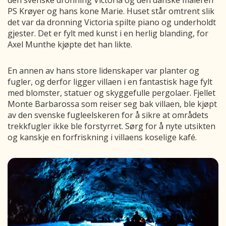
PS Krøyer og hans kone Marie. Huset står omtrent slik
det var da dronning Victoria spilte piano og underholdt
gjester. Det er fylt med kunst i en herlig blanding, for
Axel Munthe kjøpte det han likte.
En annen av hans store lidenskaper var planter og
fugler, og derfor
ligger villaen i
en fantastisk
hage
fylt
med blomster, statuer og skyggefulle pergolaer
. Fjellet
Monte Barbarossa som reiser seg bak villaen, ble kjøpt
av den svenske fugleelskeren for å sikre at områdets
trekkfugler ikke ble forstyrret. Sørg for å nyte utsikten
og kanskje en forfriskning i villaens koselige kafé
.