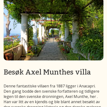
Besøk Axel Munthes villa
Denne fantastiske villaen
fra 1887 ligger
i
Anacapri
.
Den gang
bodde den svenske forfatteren
og tidligere
legen til den svenske dronningen
, Axel Munthe,
her
.
Han var litt av en kjendis og ble blant annet besøkt av
den svenske dronning Victoria og den danske maleren