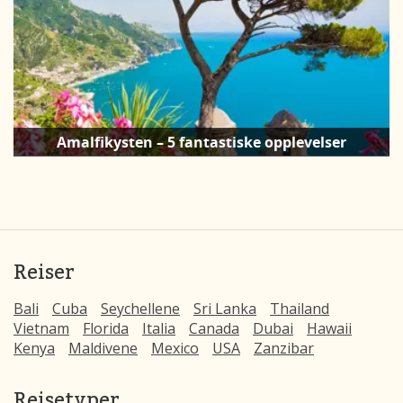
Amalfikysten – 5 fantastiske opplevelser
Reiser
Bali
Cuba
Seychellene
Sri Lanka
Thailand
Vietnam
Florida
Italia
Canada
Dubai
Hawaii
Kenya
Maldivene
Mexico
USA
Zanzibar
Reisetyper