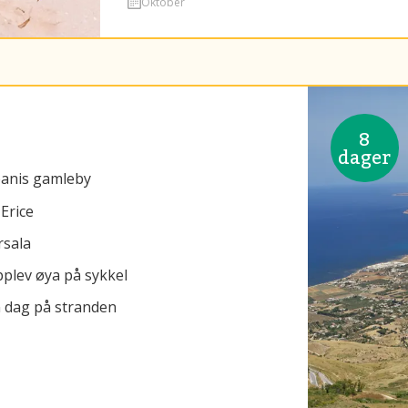
Oktober
8
dager
apanis gamleby
Erice
rsala
plev øya på sykkel
n dag på stranden