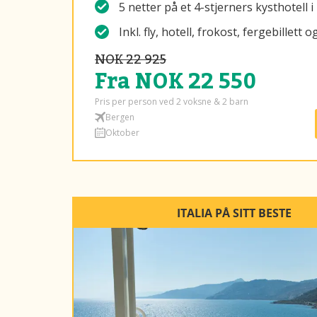
5 netter på et 4-stjerners kysthotell 
Inkl. fly, hotell, frokost, fergebillett 
NOK 22 925
Fra NOK 22 550
Pris per person ved 2 voksne & 2 barn
Bergen
Oktober
ITALIA PÅ SITT BESTE