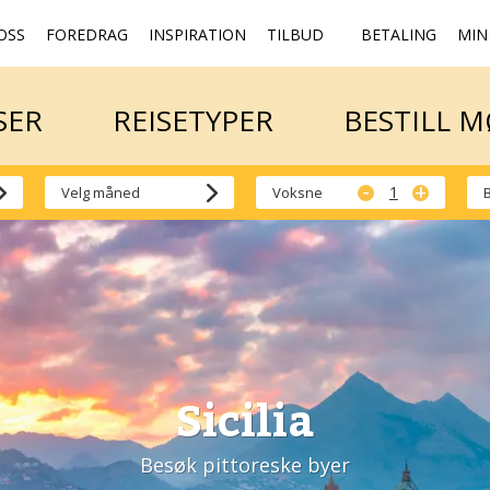
OSS
FOREDRAG
INSPIRATION
TILBUD
BETALING
MIN
SER
REISETYPER
BESTILL 
SER
REISETYPER
BESTILL 
-
+
Voksne
Sicilia
Besøk pittoreske byer