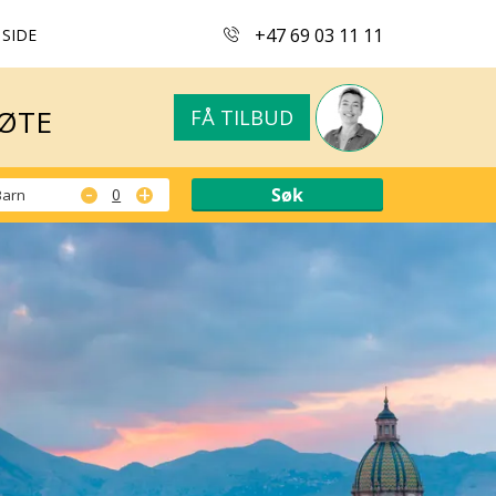
+47 69 03 11 11
 SIDE
MØTE
FÅ TILBUD
MØTE
FÅ TILBUD
-
+
Barn