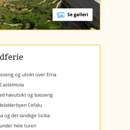
Se galleri
ndferie
asseng og utsikt over Etna
 Castelmola
med havutsikt og basseng
delalderbyen Cefalu
og det landlige Sicilia
t under hele turen