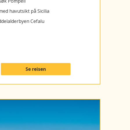
besøk Pompeii
med havutsikt på Sicilia
ddelalderbyen Cefalu
Se reisen