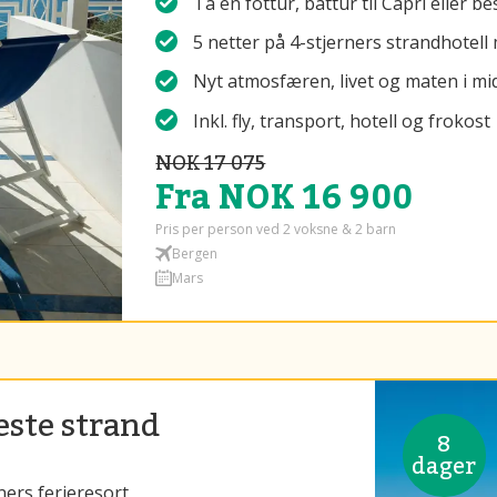
Ta en fottur, båttur til Capri eller 
5 netter på 4-stjerners strandhotell 
Nyt atmosfæren, livet og maten i mi
Inkl. fly, transport, hotell og frokost
NOK 17 075
Fra NOK 16 900
Pris per person ved 2 voksne & 2 barn
Bergen
Mars
beste strand
8
dager
ners ferieresort