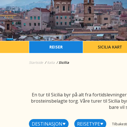
REISER
SICILIA KART
Startside
Italia
Sicilia
En tur til Sicilia byr på alt fra fortidslevni
brosteinsbelagte torg. Våre turer til Sicilia by
bare vil
DESTINASJON
REISETYPE
Tilbakestil