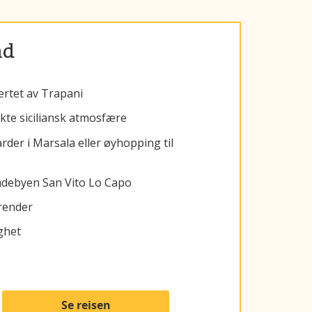
nd
jertet av Trapani
ekte siciliansk atmosfære
der i Marsala eller øyhopping til
 badebyen San Vito Lo Capo
trender
ighet
Se reisen