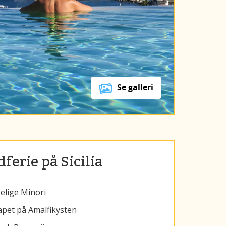
Se galleri
ferie på Sicilia
selige Minori
apet på Amalfikysten