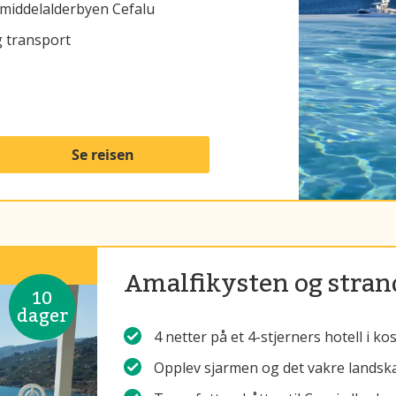
i middelalderbyen Cefalu
og transport
Se reisen
Amalfikysten og strand
10
dager
4 netter på et 4-stjerners hotell i ko
Opplev sjarmen og det vakre landsk