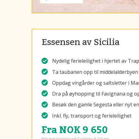
Essensen av Sicilia
Nydelig ferieleilighet i hjertet av Tr
Ta taubanen opp til middelalderbyen 
Oppdag vingårder og saltsletter i Ma
Dra på øyhopping til Favignana og op
Besøk den gamle Segesta eller nyt e
Inkl. fly, transport og ferieleilighet
Fra NOK 9 650
Pris per person ved 2 voksne & 2 barn