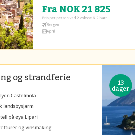
Fra NOK 21 825
Pris per person ved 2 voksne & 2 barn
Bergen
April
ing og strandferie
13
dager
llbyen Castelmola
sk landsbysjarm
ell på øya Lipari
fotturer og vinsmaking