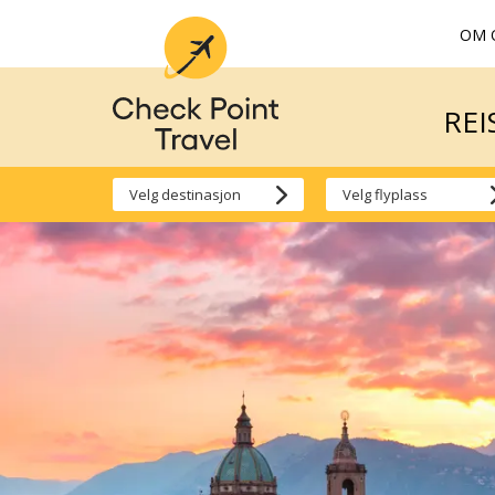
OM 
REI
REI