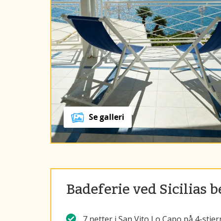
Se galleri
Badeferie ved Sicilias 
7 netter i San Vito Lo Capo på 4-stjer