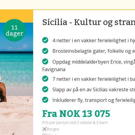
Sicilia - Kultur og stra
11
dager
4 netter i en vakker ferieleilighet i h
Brosteinsbelagte gater, folkeliv og 
Oppdag middelalderbyen Erice, vingår
Favignana
7 netter i en vakker ferieleilighet i
Slapp av på en av Sicilias vakreste s
Inkluderer fly, transport og ferieleil
Fra NOK 13 075
Pris per person ved 2 voksne & 2 barn
Bergen