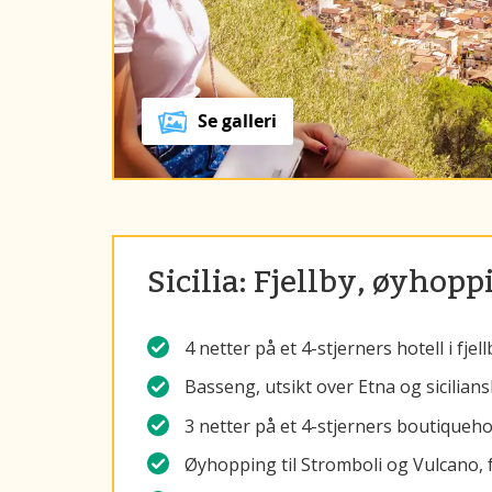
Se galleri
Sicilia: Fjellby, øyhopp
4 netter på et 4-stjerners hotell i fje
Basseng, utsikt over Etna og sicilian
3 netter på et 4-stjerners boutiquehot
Øyhopping til Stromboli og Vulcano, 