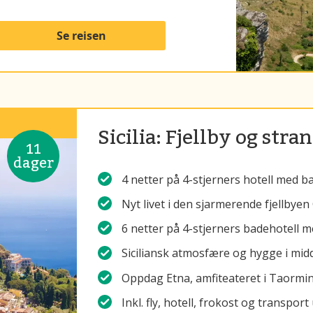
Se reisen
Sicilia: Fjellby og stra
11
dager
4 netter på 4-stjerners hotell med b
Nyt livet i den sjarmerende fjellbyen
6 netter på 4-stjerners badehotell 
Siciliansk atmosfære og hygge i mid
Oppdag Etna, amfiteateret i Taormina 
Inkl. fly, hotell, frokost og transpor