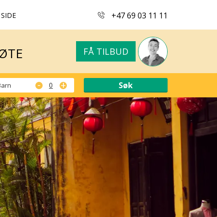
+47 69 03 11 11
 SIDE
MØTE
FÅ TILBUD
MØTE
FÅ TILBUD
-
+
Barn