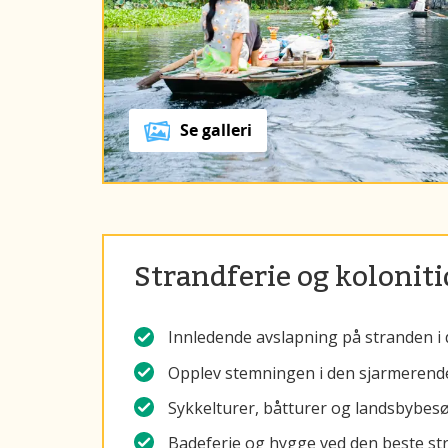
Se galleri
Strandferie og kolonit
Innledende avslapning på stranden i d
Opplev stemningen i den sjarmerende
Sykkelturer, båtturer og landsbybes
Badeferie og hygge ved den beste str