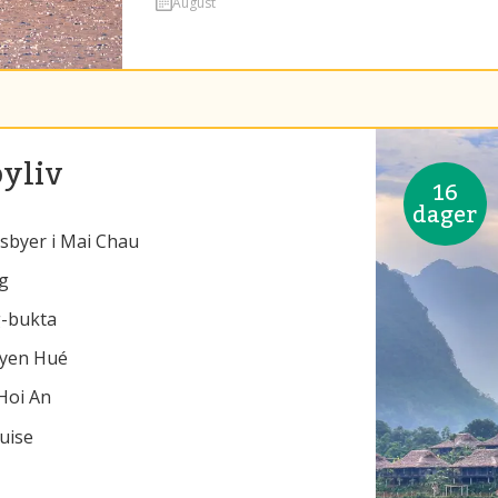
August
byliv
16
dager
sbyer i Mai Chau
g
g-bukta
byen Hué
Hoi An
ruise