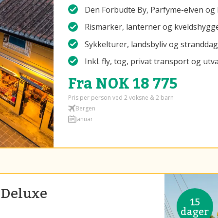
Den Forbudte By, Parfyme-elven og
Rismarker, lanterner og kveldshygge
Sykkelturer, landsbyliv og stranddag
Inkl. fly, tog, privat transport og ut
Fra NOK 18 775
Pris per person ved 2 voksne & 2 barn
Bergen
Januar
 Deluxe
15
dager