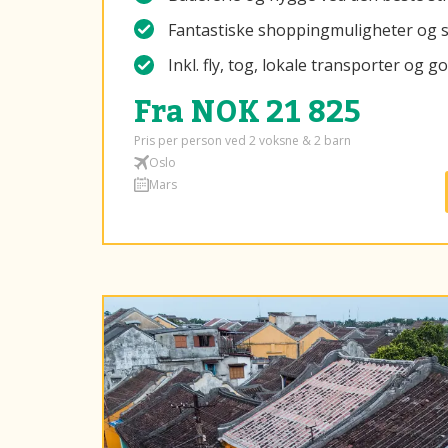
Fantastiske shoppingmuligheter og s
Inkl. fly, tog, lokale transporter og 
Fra NOK 21 825
Pris per person ved 2 voksne & 2 barn
Oslo
Mars