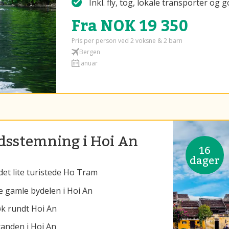
Inkl. fly, tog, lokale transporter o
Fra NOK 19 350
Pris per person ved 2 voksne & 2 barn
Bergen
Januar
idsstemning i Hoi An
16
dager
et lite turistede Ho Tram
 gamle bydelen i Hoi An
øk rundt Hoi An
anden i Hoi An