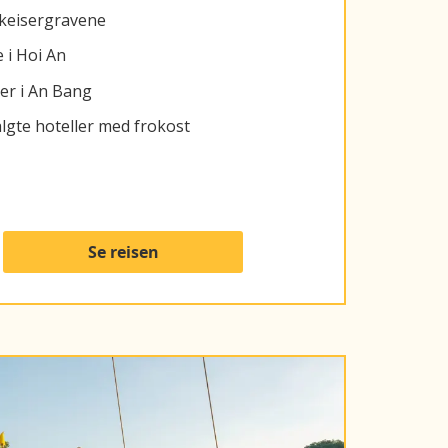
 keisergravene
 i Hoi An
er i An Bang
valgte hoteller med frokost
Se reisen