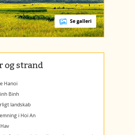
Se galleri
r og strand
de Hanoi
Ninh Binh
yrligt landskab
emning i Hoi An
 Hav