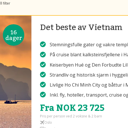
l filter
Det beste av Vietnam
16
dager
Stemningsfulle gater og vakre templ
På cruise blant kalksteinsfjellene i
Keiserbyen Hué og Den Forbudte Lil
Strandliv og historisk sjarm i hyggel
Livlige Ho Chi Minh City og båttur i
Inkl. fly, hoteller, transport, cruise o
Fra NOK 23 725
Pris per person ved 2 voksne & 2 barn
Oslo