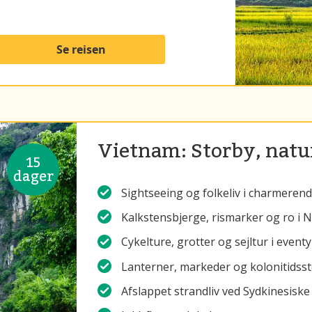
Se reisen
Vietnam: Storby, natu
15
dager
Sightseeing og folkeliv i charmeren
Kalkstensbjerge, rismarker og ro i 
Cykelture, grotter og sejltur i event
Lanterner, markeder og kolonitidsst
Afslappet strandliv ved Sydkinesiske