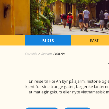
REISER
KART
Startside
Vietnam
Hoi An
En reise til Hoi An byr på sjarm, historie
kjent for sine trange gater, fargerike lantern
et matlagingskurs eller nyte vietnamesisk m