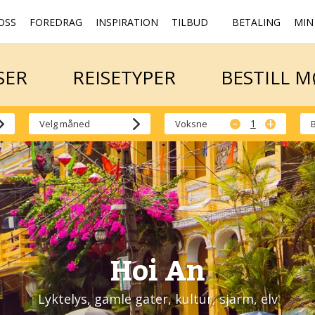
OSS
FOREDRAG
INSPIRATION
TILBUD
BETALING
MIN
SER
REISETYPER
BESTILL 
SER
REISETYPER
BESTILL 
-
+
Voksne
Hoi An
Lyktelys, gamle gater, kultur, sjarm, elv