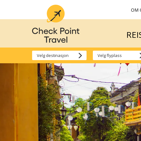
OM 
REI
REI