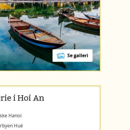
Se galleri
rie i Hoi An
riske Hanoi
erbyen Hué