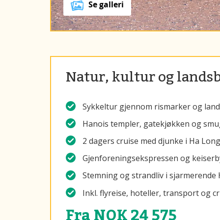
Se galleri
Natur, kultur og lands
Sykkeltur gjennom rismarker og land
Hanois templer, gatekjøkken og smu
2 dagers cruise med djunke i Ha Lon
Gjenforeningsekspressen og keiser
Stemning og strandliv i sjarmerende 
Inkl. flyreise, hoteller, transport og c
Fra NOK 24 575