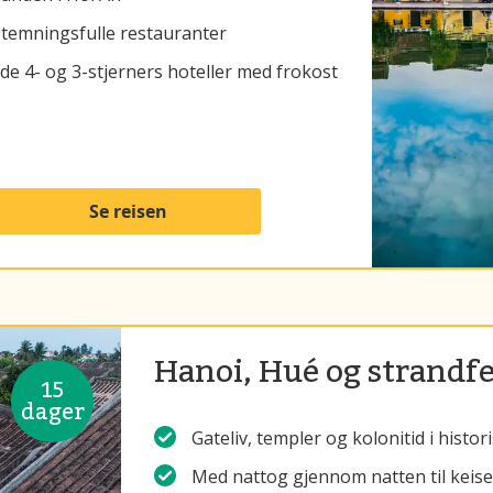
temningsfulle restauranter
gode 4- og 3-stjerners hoteller med frokost
Se reisen
Hanoi, Hué og strandfe
15
dager
Gateliv, templer og kolonitid i histo
Med nattog gjennom natten til keis