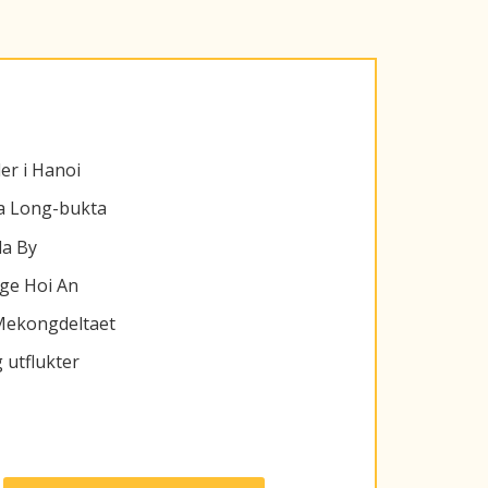
er i Hanoi
 Ha Long-bukta
la By
ige Hoi An
 Mekongdeltaet
g utflukter