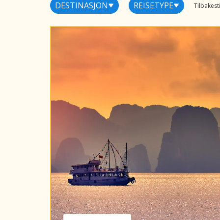
DESTINASJON
REISETYPE
Tilbakestil