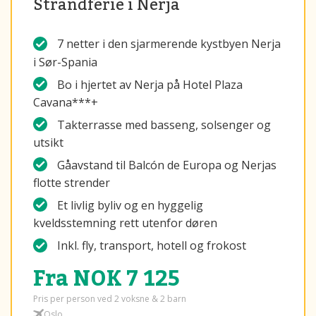
Strandferie i Nerja
7 netter i den sjarmerende kystbyen Nerja
i Sør-Spania
Bo i hjertet av Nerja på Hotel Plaza
Cavana***+
Takterrasse med basseng, solsenger og
utsikt
Gåavstand til Balcón de Europa og Nerjas
flotte strender
Et livlig byliv og en hyggelig
kveldsstemning rett utenfor døren
Inkl. fly, transport, hotell og frokost
Fra NOK 7 125
Pris per person ved 2 voksne & 2 barn
Oslo