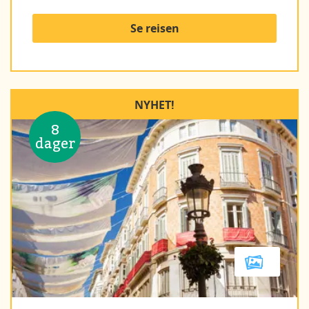
Se reisen
NYHET!
8
dager