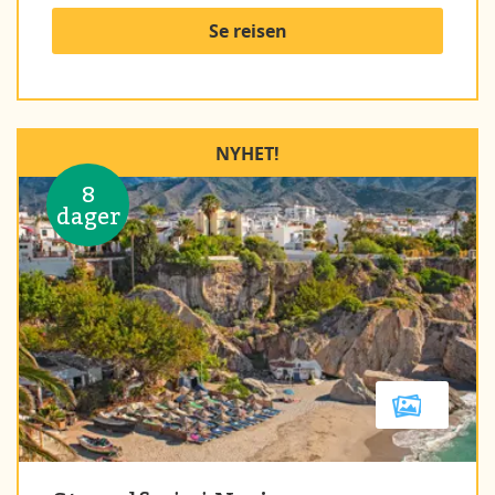
Se reisen
NYHET!
8
dager