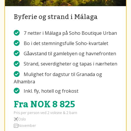
Byferie og strand i Málaga
7 netter i Málaga på Soho Boutique Urban
Bo i det stemningsfulle Soho-kvartalet
Gåavstand til gamlebyen og havnefronten
Strand, severdigheter og tapas i nærheten
Mulighet for dagstur til Granada og
Alhambra
Inkl. fly, hotell og frokost
Fra NOK 8 825
Pris per person ved 2 voksne & 2 barn
Oslo
November