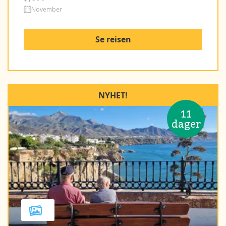
November
Se reisen
NYHET!
11
dager