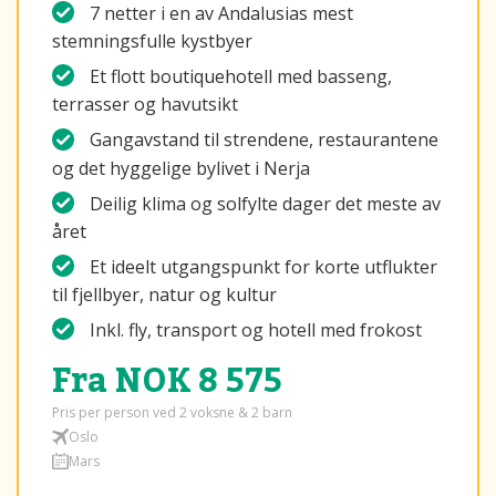
7 netter i en av Andalusias mest
stemningsfulle kystbyer
Et flott boutiquehotell med basseng,
terrasser og havutsikt
Gangavstand til strendene, restaurantene
og det hyggelige bylivet i Nerja
Deilig klima og solfylte dager det meste av
året
Et ideelt utgangspunkt for korte utflukter
til fjellbyer, natur og kultur
Inkl. fly, transport og hotell med frokost
Fra NOK 8 575
Pris per person ved 2 voksne & 2 barn
Oslo
Mars