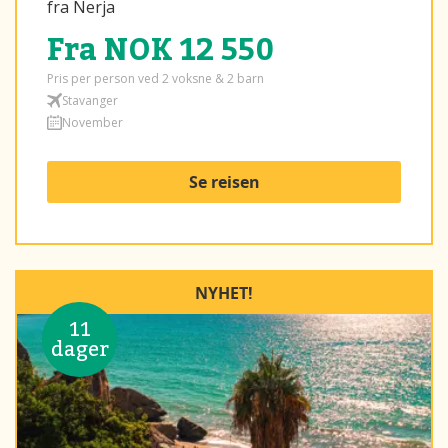
fra Nerja
Fra NOK 12 550
Pris per person ved 2 voksne & 2 barn
Stavanger
November
Se reisen
NYHET!
11
dager