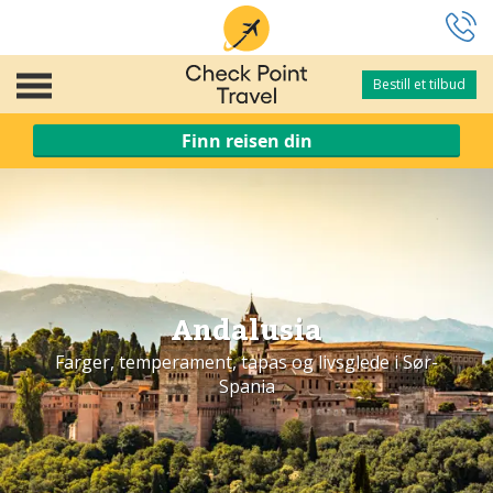
Bestill et tilbud
Bestill et tilbud
Finn reisen din
Andalusia
Farger, temperament, tapas og livsglede i Sør-
Spania