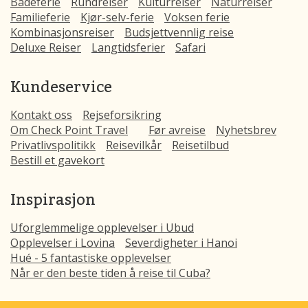
Badeferie
Rundreiser
Kulturreiser
Naturreiser
Familieferie
Kjør-selv-ferie
Voksen ferie
Kombinasjonsreiser
Budsjettvennlig reise
Deluxe Reiser
Langtidsferier
Safari
Kundeservice
Kontakt oss
Rejseforsikring
Om Check Point Travel
Før avreise
Nyhetsbrev
Privatlivspolitikk
Reisevilkår
Reisetilbud
Bestill et gavekort
Inspirasjon
Uforglemmelige opplevelser i Ubud
Opplevelser i Lovina
Severdigheter i Hanoi
Hué - 5 fantastiske opplevelser
Når er den beste tiden å reise til Cuba?