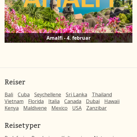
Amalfi - 4. februar
Reiser
Bali
Cuba
Seychellene
Sri Lanka
Thailand
Vietnam
Florida
Italia
Canada
Dubai
Hawaii
Kenya
Maldivene
Mexico
USA
Zanzibar
Reisetyper