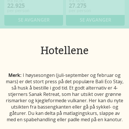
fra NOK
fra NOK
22.925
27.275
per person
per person
SE AVGANGER
SE AVGANGER
Hotellene
Merk:
I høysesongen (juli-september og februar og
mars) er det stort press på det populære Bali Eco Stay,
så husk å bestille i god tid. Et godt alternativ er 4-
stjerners Sanak Retreat, som har utsikt over grønne
rismarker og kjegleformede vulkaner. Her kan du nyte
utsikten fra bassengkanten eller gå på sykkel- og
gåturer. Du kan delta på matlagingskurs, slappe av
med en spabehandling eller padle med på en kanotur.