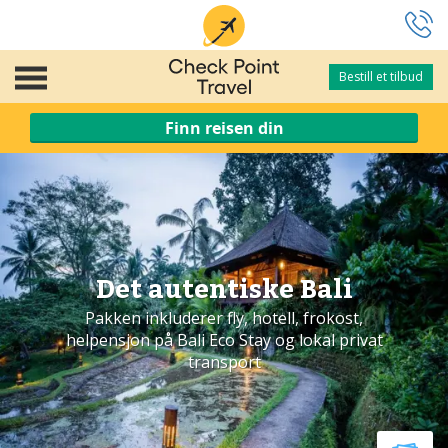
Bestill et tilbud
Bestill et tilbud
Finn reisen din
Det autentiske Bali
Pakken inkluderer fly, hotell, frokost,
helpensjon på Bali Eco Stay og lokal privat
transport