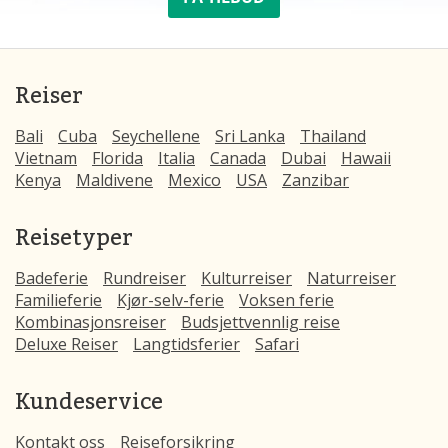
Reiser
Bali
Cuba
Seychellene
Sri Lanka
Thailand
Vietnam
Florida
Italia
Canada
Dubai
Hawaii
Kenya
Maldivene
Mexico
USA
Zanzibar
Reisetyper
Badeferie
Rundreiser
Kulturreiser
Naturreiser
Familieferie
Kjør-selv-ferie
Voksen ferie
Kombinasjonsreiser
Budsjettvennlig reise
Deluxe Reiser
Langtidsferier
Safari
Kundeservice
Kontakt oss
Rejseforsikring