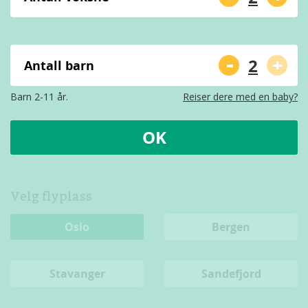
-
+
Antall barn
Barn 2-11 år.
Reiser dere med en baby?
OK
Velg flyplass
Oslo
Bergen
Stavanger
Sandefjord