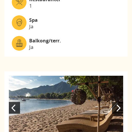
1
Spa
Ja
Balkong/terr.
Ja