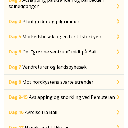
Dag 3
Avslapping på stranden og barbecue i
solnedgangen
Dag 4
Blant guder og pilgrimmer
Dag 5
Markedsbesøk og en tur til storbyen
Dag 6
Det "grønne sentrum" midt på Bali
Dag 7
Vandreturer og landsbybesøk
Dag 8
Mot nordkystens svarte strender
Dag 9-15
Avslapping og snorkling ved Pemuteran
Dag 16
Avreise fra Bali
Dag 17
Hjemkomst til Norge