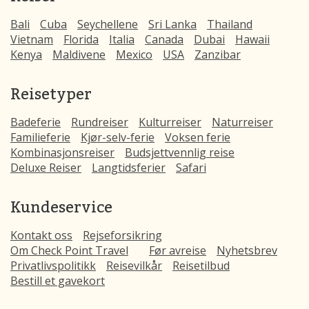
Bali
Cuba
Seychellene
Sri Lanka
Thailand
Vietnam
Florida
Italia
Canada
Dubai
Hawaii
Kenya
Maldivene
Mexico
USA
Zanzibar
Reisetyper
Badeferie
Rundreiser
Kulturreiser
Naturreiser
Familieferie
Kjør-selv-ferie
Voksen ferie
Kombinasjonsreiser
Budsjettvennlig reise
Deluxe Reiser
Langtidsferier
Safari
Kundeservice
Kontakt oss
Rejseforsikring
Om Check Point Travel
Før avreise
Nyhetsbrev
Privatlivspolitikk
Reisevilkår
Reisetilbud
Bestill et gavekort