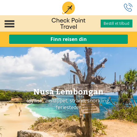
Bestill et tilbud
Bestill et tilbud
Finn reisen din
Nusa Lembongan
Idyllisk, avslappet, strand, snorkling,
feriesteder