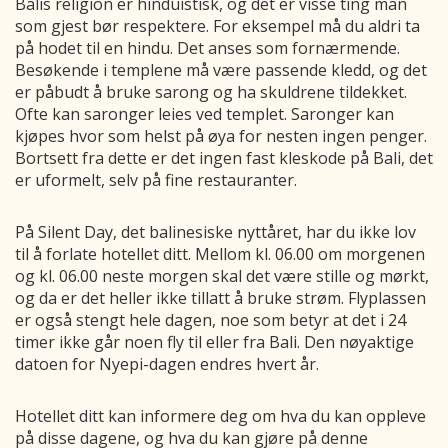
Balis religion er hinduistisk, og det er visse ting man
som gjest bør respektere. For eksempel må du aldri ta
på hodet til en hindu. Det anses som fornærmende.
Besøkende i templene må være passende kledd, og det
er påbudt å bruke sarong og ha skuldrene tildekket.
Ofte kan saronger leies ved templet. Saronger kan
kjøpes hvor som helst på øya for nesten ingen penger.
Bortsett fra dette er det ingen fast kleskode på Bali, det
er uformelt, selv på fine restauranter.
På Silent Day, det balinesiske nyttåret, har du ikke lov
til å forlate hotellet ditt. Mellom kl. 06.00 om morgenen
og kl. 06.00 neste morgen skal det være stille og mørkt,
og da er det heller ikke tillatt å bruke strøm. Flyplassen
er også stengt hele dagen, noe som betyr at det i 24
timer ikke går noen fly til eller fra Bali. Den nøyaktige
datoen for Nyepi-dagen endres hvert år.
Hotellet ditt kan informere deg om hva du kan oppleve
på disse dagene, og hva du kan gjøre på denne