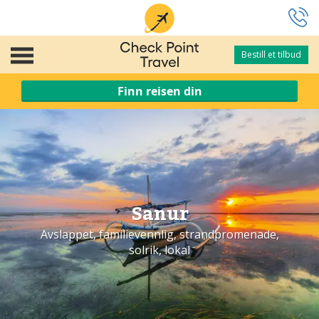
Bestill et tilbud
Bestill et tilbud
Finn reisen din
Sanur
Avslappet, familievennlig, strandpromenade,
solrik, lokal