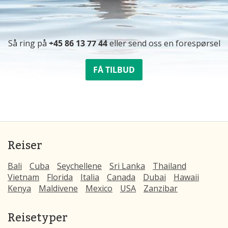
Så ring på
+45 86 13 77 44
eller send oss ​​en forespørsel
FÅ TILBUD
Reiser
Bali
Cuba
Seychellene
Sri Lanka
Thailand
Vietnam
Florida
Italia
Canada
Dubai
Hawaii
Kenya
Maldivene
Mexico
USA
Zanzibar
Reisetyper