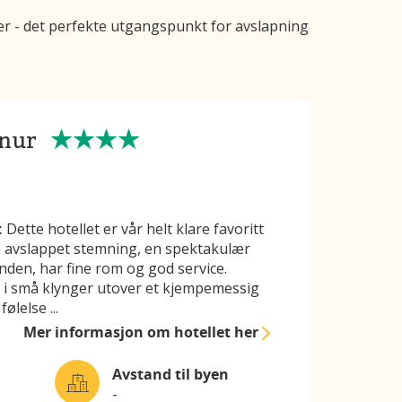
ter - det perfekte utgangspunkt for avslapning
anur
:
Dette hotellet er vår helt klare favoritt
n avslappet stemning, en spektakulær
randen, har fine rom og god service.
t i små klynger utover et kjempemessig
følelse
...
Mer informasjon
om hotellet her
Avstand til byen
-