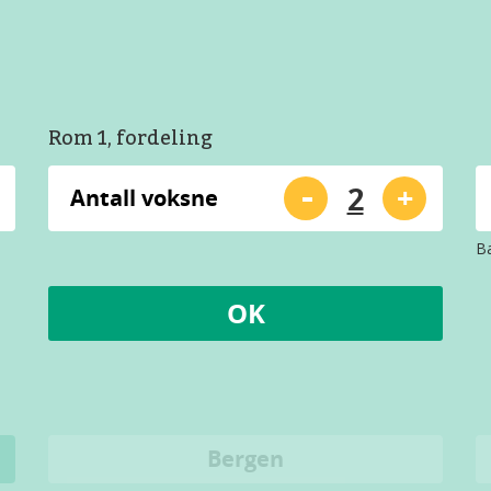
Rom 1, fordeling
-
+
Antall voksne
Ba
OK
Bergen