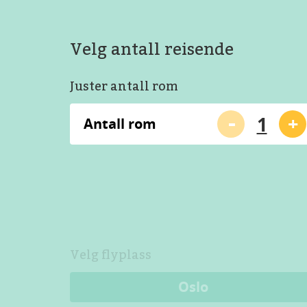
Velg antall reisende
Juster antall rom
-
+
Antall rom
Velg flyplass
Oslo