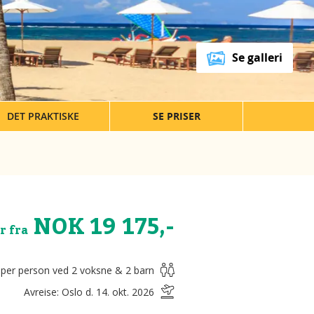
Se galleri
DET PRAKTISKE
SE PRISER
NOK 19 175,-
r fra
 per person ved 2 voksne & 2 barn
Avreise: Oslo d. 14. okt. 2026