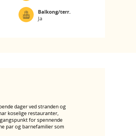
Balkong/terr.
Ja
appende dager ved stranden og
har koselige restauranter,
utgangspunkt for spennende
ksne par og barnefamilier som