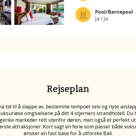
Pool/Barnepool
Ja / Ja
Rejseplan
l ha tid til å slappe av, bestemme tempoet selv og nyte avsl
luksuriøse omgivelsene på ditt 4-stjerners strandhotell. Du 
erike markeder rett utenfor døren, men også et perfekt 
største attraksjoner. Kort sagt en ferie som passer både vo
ønsker en fast base for å utforske Bali.