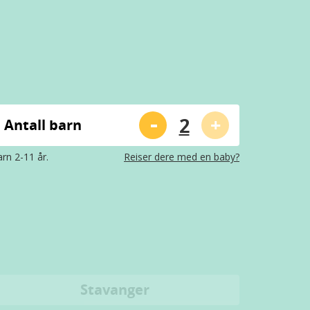
-
+
Antall barn
rn 2-11 år.
Reiser dere med en baby?
Stavanger