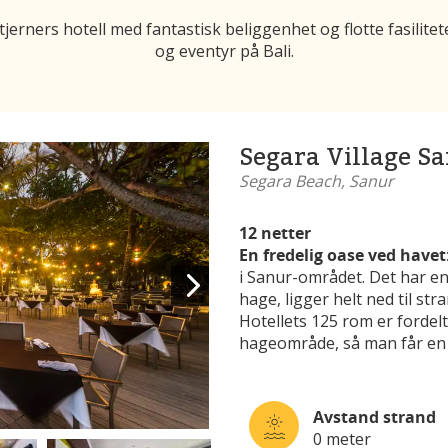
jerners hotell med fantastisk beliggenhet og flotte fasilite
og eventyr på Bali.
Segara Village S
Segara Beach, Sanur
12 netter
En fredelig oase ved havet
i Sanur-området. Det har e
hage, ligger helt ned til st
Hotellets 125 rom er fordel
hageområde, så man får en 
Avstand strand
0 meter