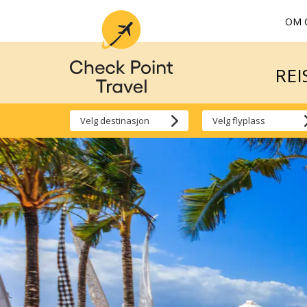
OM 
REI
REI