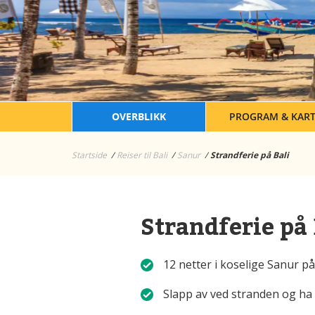
OVERBLIKK
PROGRAM & KAR
Startside
Reiser til Bali
Sanur
Strandferie på Bali
Strandferie på 
12 netter i koselige Sanur på
Slapp av ved stranden og ha