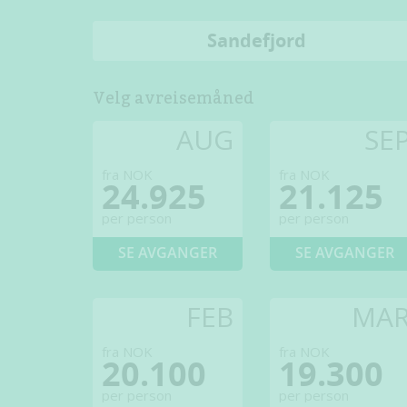
Sandefjord
Velg avreisemåned
AUG
SE
fra NOK
fra NOK
24.925
21.125
per person
per person
SE AVGANGER
SE AVGANGER
FEB
MA
fra NOK
fra NOK
20.100
19.300
per person
per person