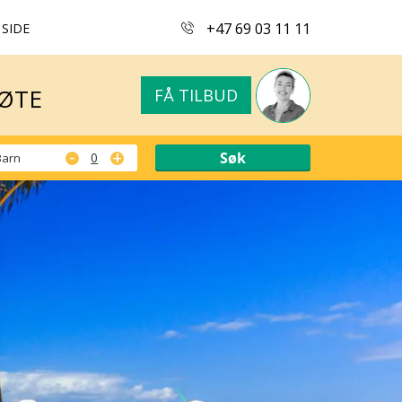
+47 69 03 11 11
 SIDE
MØTE
FÅ TILBUD
MØTE
FÅ TILBUD
-
+
Barn