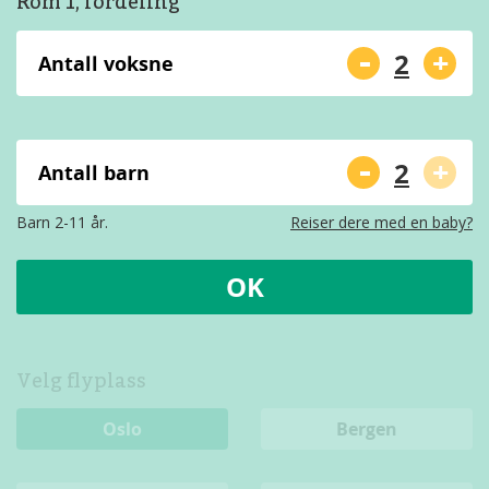
Rom 1, fordeling
-
+
Antall voksne
-
+
Antall barn
Barn 2-11 år.
Reiser dere med en baby?
OK
Velg flyplass
Oslo
Bergen