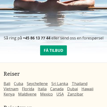
Så ring på
+45 86 13 77 44
eller send oss ​​en forespørsel
FÅ TILBUD
Reiser
Bali
Cuba
Seychellene
Sri Lanka
Thailand
Vietnam
Florida
Italia
Canada
Dubai
Hawaii
Kenya
Maldivene
Mexico
USA
Zanzibar