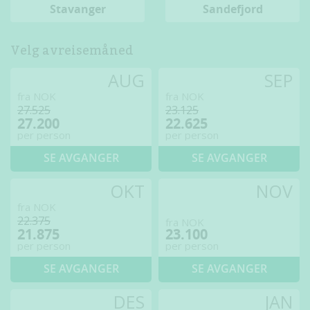
Stavanger
Sandefjord
Velg avreisemåned
AUG
SEP
fra NOK
fra NOK
27.525
23.125
27.200
22.625
per person
per person
SE AVGANGER
SE AVGANGER
OKT
NOV
fra NOK
22.375
fra NOK
21.875
23.100
per person
per person
SE AVGANGER
SE AVGANGER
DES
JAN