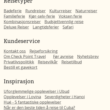
Reisetyper
Badeferie
Rundreiser
Kulturreiser
Naturreiser
Familieferie
Kjør-selv-ferie
Voksen ferie
Kombinasjonsreiser
Budsjettvennlig reise
Deluxe Reiser
Langtidsferier
Safari
Kundeservice
Kontakt oss
Rejseforsikring
Om Check Point Travel
Før avreise
Nyhetsbrev
Privatlivspolitikk
Reisevilkår
Reisetilbud
Bestill et gavekort
Inspirasjon
Uforglemmelige opplevelser i Ubud
Opplevelser i Lovina
Severdigheter i Hanoi
Hué - 5 fantastiske opplevelser
Når er den beste tiden å reise til Cuba?