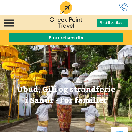
Bestill et tilbud
Bestill et tilbud
Finn reisen din
Ubud, Gili og strandferie
i Sanur - For familier