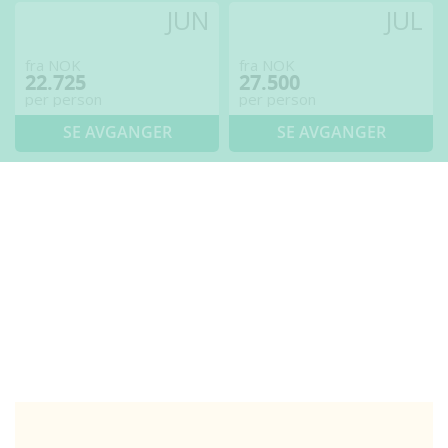
JUN
JUL
fra NOK
fra NOK
22.725
27.500
per person
per person
SE AVGANGER
SE AVGANGER