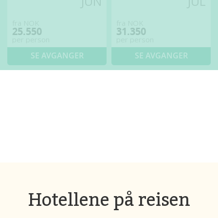
JUN
JUL
fra NOK
fra NOK
25.550
31.350
per person
per person
SE AVGANGER
SE AVGANGER
Hotellene på reisen