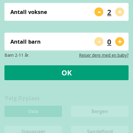
-
+
Antall voksne
-
+
Antall barn
Barn 2-11 år.
Reiser dere med en baby?
OK
Velg flyplass
Oslo
Bergen
Stavanger
Sandefjord