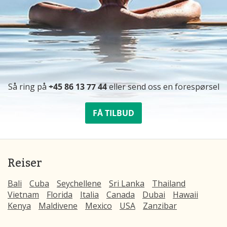
Så ring på
+45 86 13 77 44
eller send oss ​​en forespørsel
FÅ TILBUD
Reiser
Bali
Cuba
Seychellene
Sri Lanka
Thailand
Vietnam
Florida
Italia
Canada
Dubai
Hawaii
Kenya
Maldivene
Mexico
USA
Zanzibar