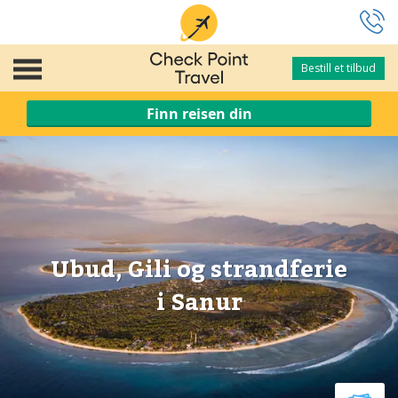
Bestill et tilbud
Bestill et tilbud
Finn reisen din
Ubud, Gili og strandferie
i Sanur