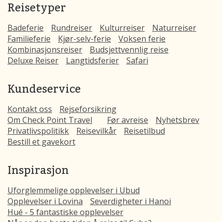
Reisetyper
Badeferie
Rundreiser
Kulturreiser
Naturreiser
Familieferie
Kjør-selv-ferie
Voksen ferie
Kombinasjonsreiser
Budsjettvennlig reise
Deluxe Reiser
Langtidsferier
Safari
Kundeservice
Kontakt oss
Rejseforsikring
Om Check Point Travel
Før avreise
Nyhetsbrev
Privatlivspolitikk
Reisevilkår
Reisetilbud
Bestill et gavekort
Inspirasjon
Uforglemmelige opplevelser i Ubud
Opplevelser i Lovina
Severdigheter i Hanoi
Hué - 5 fantastiske opplevelser