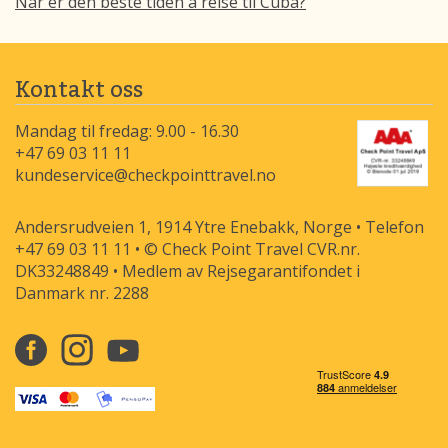
Når er den beste tiden å reise til Cuba?
Kontakt oss
Mandag til fredag: 9.00 - 16.30
+47 69 03 11 11
kundeservice@checkpointtravel.no
Andersrudveien 1, 1914 Ytre Enebakk, Norge • Telefon
+47 69 03 11 11 • © Check Point Travel CVR.nr.
DK33248849 • Medlem av Rejsegarantifondet i
Danmark nr. 2288