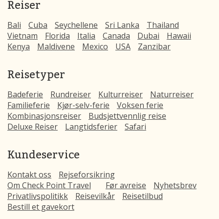
Reiser
Bali
Cuba
Seychellene
Sri Lanka
Thailand
Vietnam
Florida
Italia
Canada
Dubai
Hawaii
Kenya
Maldivene
Mexico
USA
Zanzibar
Reisetyper
Badeferie
Rundreiser
Kulturreiser
Naturreiser
Familieferie
Kjør-selv-ferie
Voksen ferie
Kombinasjonsreiser
Budsjettvennlig reise
Deluxe Reiser
Langtidsferier
Safari
Kundeservice
Kontakt oss
Rejseforsikring
Om Check Point Travel
Før avreise
Nyhetsbrev
Privatlivspolitikk
Reisevilkår
Reisetilbud
Bestill et gavekort