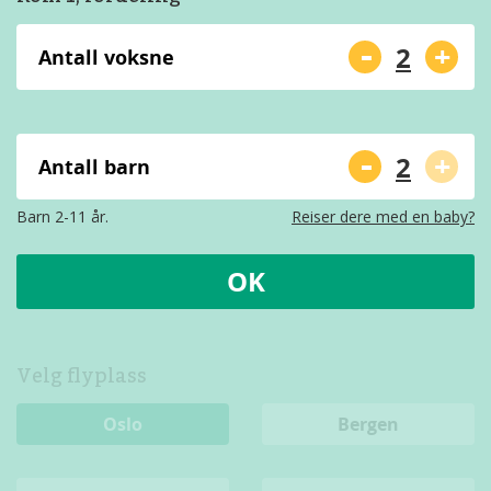
-
+
Antall voksne
-
+
Antall barn
Barn 2-11 år.
Reiser dere med en baby?
OK
Velg flyplass
Oslo
Bergen