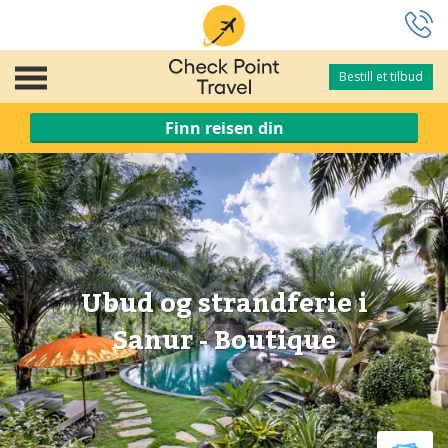
Bestill et tilbud
Bestill et tilbud
Finn reisen din
Ubud og strandferie i
Sanur - Boutique