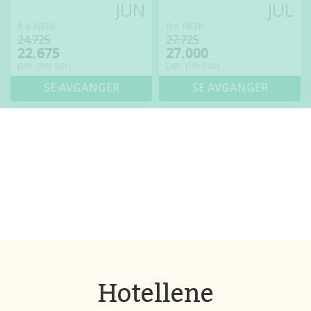
JUN
JUL
fra NOK
fra NOK
24.725
27.725
22.675
27.000
per person
per person
SE AVGANGER
SE AVGANGER
Hotellene