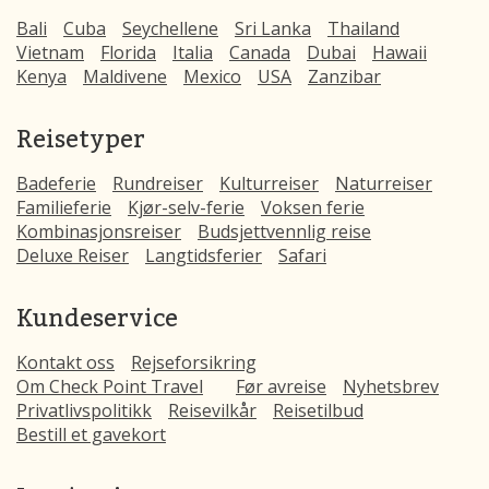
Bali
Cuba
Seychellene
Sri Lanka
Thailand
Vietnam
Florida
Italia
Canada
Dubai
Hawaii
Kenya
Maldivene
Mexico
USA
Zanzibar
Reisetyper
Badeferie
Rundreiser
Kulturreiser
Naturreiser
Familieferie
Kjør-selv-ferie
Voksen ferie
Kombinasjonsreiser
Budsjettvennlig reise
Deluxe Reiser
Langtidsferier
Safari
Kundeservice
Kontakt oss
Rejseforsikring
Om Check Point Travel
Før avreise
Nyhetsbrev
Privatlivspolitikk
Reisevilkår
Reisetilbud
Bestill et gavekort