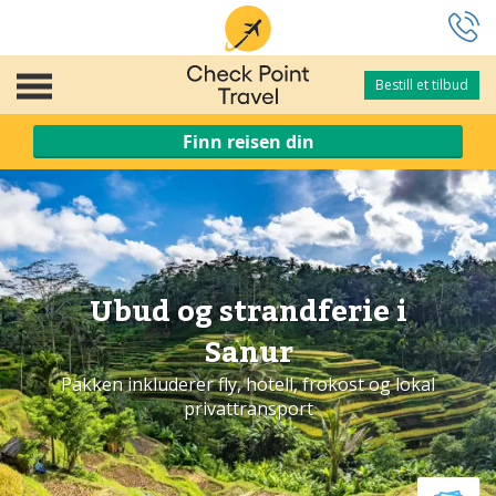
Bestill et tilbud
Bestill et tilbud
Finn reisen din
Ubud og strandferie i
Sanur
Pakken inkluderer fly, hotell, frokost og lokal
privattransport