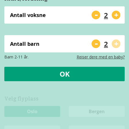
-
+
Antall voksne
-
+
Antall barn
Barn 2-11 år.
Reiser dere med en baby?
OK
Velg flyplass
Oslo
Bergen