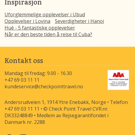
Inspirasjon
Uforglemmelige opplevelser i Ubud
Opplevelser i Lovina
Severdigheter i Hanoi
Hué - 5 fantastiske opplevelser
Når er den beste tiden å reise til Cuba?
Kontakt oss
Mandag til fredag: 9.00 - 16.30
+47 69 03 11 11
kundeservice@checkpointtravel.no
Andersrudveien 1, 1914 Ytre Enebakk, Norge • Telefon
+47 69 03 11 11 • © Check Point Travel CVR.nr.
DK33248849 • Medlem av Rejsegarantifondet i
Danmark nr. 2288