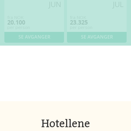
JUN
JUL
fra NOK
fra NOK
20.100
23.325
per person
per person
SE AVGANGER
SE AVGANGER
Hotellene