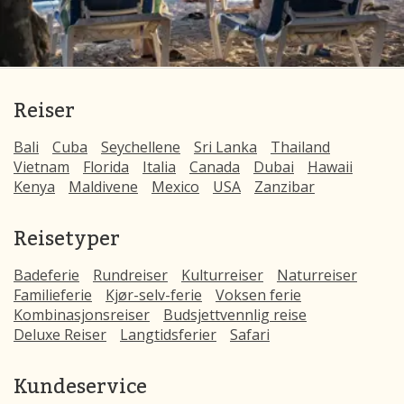
Reiser
Bali
Cuba
Seychellene
Sri Lanka
Thailand
Vietnam
Florida
Italia
Canada
Dubai
Hawaii
Kenya
Maldivene
Mexico
USA
Zanzibar
Reisetyper
Badeferie
Rundreiser
Kulturreiser
Naturreiser
Familieferie
Kjør-selv-ferie
Voksen ferie
Kombinasjonsreiser
Budsjettvennlig reise
Deluxe Reiser
Langtidsferier
Safari
Kundeservice