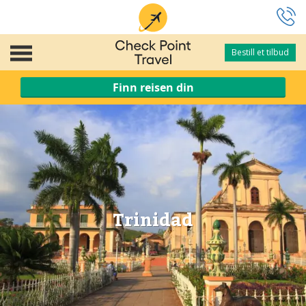
Bestill et tilbud
Bestill et tilbud
Finn reisen din
Trinidad