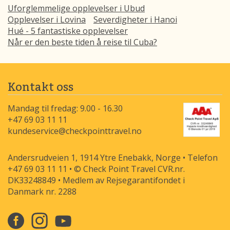
Uforglemmelige opplevelser i Ubud
Opplevelser i Lovina
Severdigheter i Hanoi
Hué - 5 fantastiske opplevelser
Når er den beste tiden å reise til Cuba?
Kontakt oss
Mandag til fredag: 9.00 - 16.30
+47 69 03 11 11
kundeservice@checkpointtravel.no
Andersrudveien 1, 1914 Ytre Enebakk, Norge • Telefon
+47 69 03 11 11 • © Check Point Travel CVR.nr.
DK33248849 • Medlem av Rejsegarantifondet i
Danmark nr. 2288