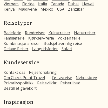
Vietnam
Florida
Italia
Canada
Dubai
Hawaii
Kenya
Maldivene
Mexico
USA
Zanzibar
Reisetyper
Badeferie
Rundreiser
Kulturreiser
Naturreiser
Familieferie
Kjør-selv-ferie
Voksen ferie
Kombinasjonsreiser
Budsjettvennlig reise
Deluxe Reiser
Langtidsferier
Safari
Kundeservice
Kontakt oss
Rejseforsikring
Om Check Point Travel
Før avreise
Nyhetsbrev
Privatlivspolitikk
Reisevilkår
Reisetilbud
Bestill et gavekort
Inspirasjon