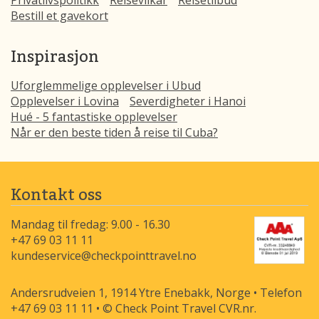
Privatlivspolitikk
Reisevilkår
Reisetilbud
Bestill et gavekort
Inspirasjon
Uforglemmelige opplevelser i Ubud
Opplevelser i Lovina
Severdigheter i Hanoi
Hué - 5 fantastiske opplevelser
Når er den beste tiden å reise til Cuba?
Kontakt oss
Mandag til fredag: 9.00 - 16.30
+47 69 03 11 11
kundeservice@checkpointtravel.no
Andersrudveien 1, 1914 Ytre Enebakk, Norge • Telefon
+47 69 03 11 11 • © Check Point Travel CVR.nr.