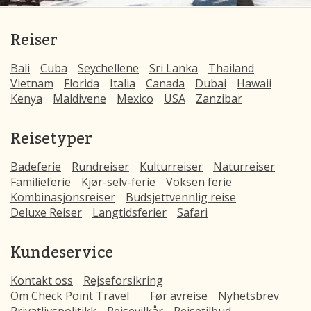
Reiser
Bali
Cuba
Seychellene
Sri Lanka
Thailand
Vietnam
Florida
Italia
Canada
Dubai
Hawaii
Kenya
Maldivene
Mexico
USA
Zanzibar
Reisetyper
Badeferie
Rundreiser
Kulturreiser
Naturreiser
Familieferie
Kjør-selv-ferie
Voksen ferie
Kombinasjonsreiser
Budsjettvennlig reise
Deluxe Reiser
Langtidsferier
Safari
Kundeservice
Kontakt oss
Rejseforsikring
Om Check Point Travel
Før avreise
Nyhetsbrev