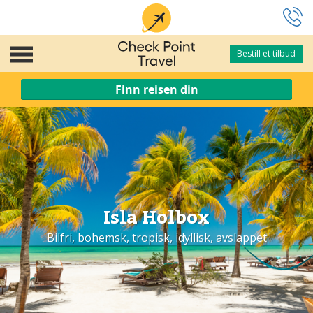
Bestill et tilbud
Bestill et tilbud
Finn reisen din
Isla Holbox
Bilfri, bohemsk, tropisk, idyllisk, avslappet