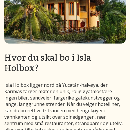
Hvor du skal bo i Isla
Holbox?
Isla Holbox ligger nord på Yucatán-halvøya, der
Karibias farger møter en unik, rolig øyatmosfære -
ingen biler, sandveier, fargerike gatekunstvegger og
lange, langgrunne strender. Når du velger hotell her,
kan du bo rett ved stranden med hengekøyer i
vannkanten og utsikt over solnedgangen, nær
sentrum med små restauranter, strandbarer og uteliv,
eller mer tilbaketrukket i rolige naturområder med