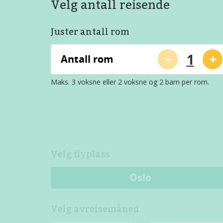
Velg antall reisende
Juster antall rom
-
+
Antall rom
Maks. 3 voksne eller 2 voksne og 2 barn per rom.
Velg flyplass
Oslo
Velg avreisemåned