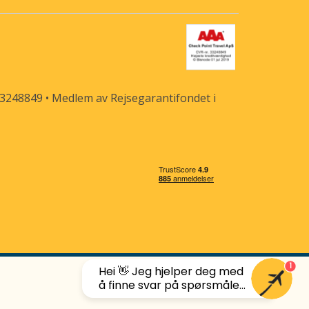
33248849 • Medlem av Rejsegarantifondet i
1
Hei 👋 Jeg hjelper deg med
å finne svar på spørsmåle...