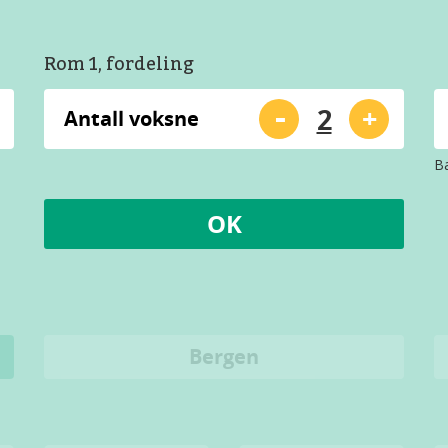
Rom 1, fordeling
-
+
Antall voksne
Ba
OK
Bergen