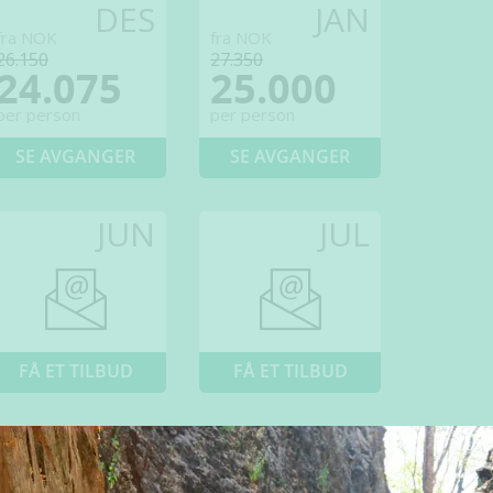
DES
JAN
fra NOK
fra NOK
26.150
27.350
24.075
25.000
per person
per person
SE AVGANGER
SE AVGANGER
JUN
JUL
FÅ ET TILBUD
FÅ ET TILBUD