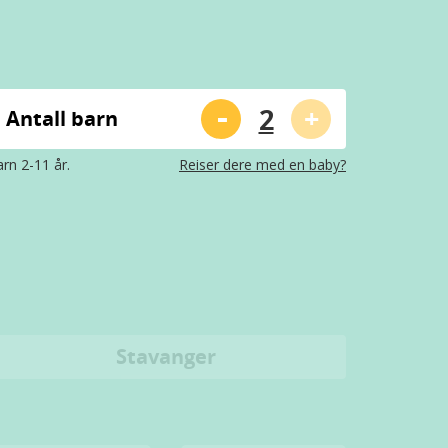
-
+
Antall barn
rn 2-11 år.
Reiser dere med en baby?
Stavanger