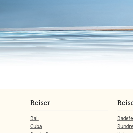
Reiser
Reis
Bali
Badefe
Cuba
Rundre