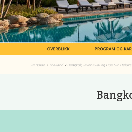
OVERBLIKK
PROGRAM OG KAR
Startside
Thailand
Bangkok, River Kwai og Hua Hin Deluxe
Bangko