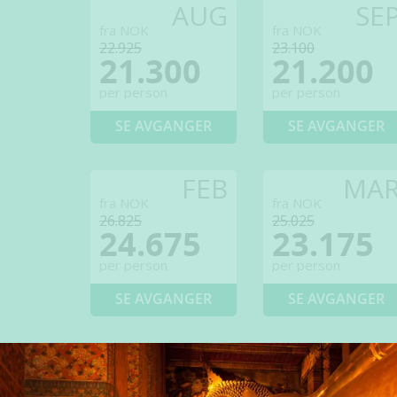
AUG
SE
fra NOK
fra NOK
22.925
23.100
21.300
21.200
per person
per person
SE AVGANGER
SE AVGANGER
FEB
MA
fra NOK
fra NOK
26.825
25.025
24.675
23.175
per person
per person
SE AVGANGER
SE AVGANGER