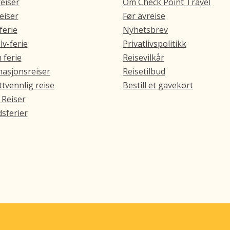
eiser
Om Check Point Travel
eiser
Før avreise
ferie
Nyhetsbrev
lv-ferie
Privatlivspolitikk
 ferie
Reisevilkår
asjonsreiser
Reisetilbud
tvennlig reise
Bestill et gavekort
 Reiser
sferier