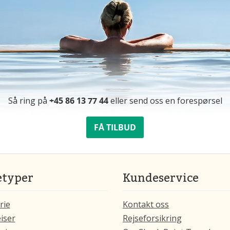
Så ring på
+45 86 13 77 44
eller send oss ​​en forespørsel
FÅ TILBUD
etyper
Kundeservice
rie
Kontakt oss
iser
Rejseforsikring