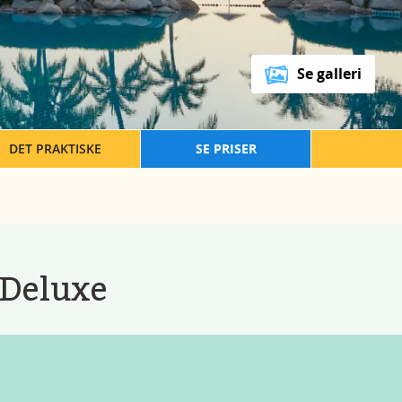
Se galleri
DET PRAKTISKE
SE PRISER
 Deluxe