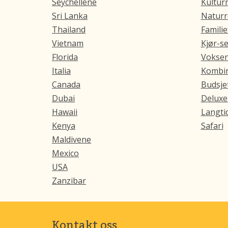
Seychellene
Kulturr
Sri Lanka
Naturr
Thailand
Familie
Vietnam
Kjør-se
Florida
Voksen
Italia
Kombin
Canada
Budsjet
Dubai
Deluxe
Hawaii
Langtid
Kenya
Safari
Maldivene
Mexico
USA
Zanzibar
Kontakt oss