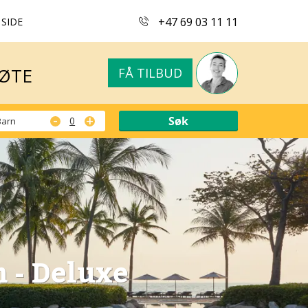
+47 69 03 11 11
 SIDE
MØTE
FÅ TILBUD
MØTE
FÅ TILBUD
-
+
Barn
 - Deluxe