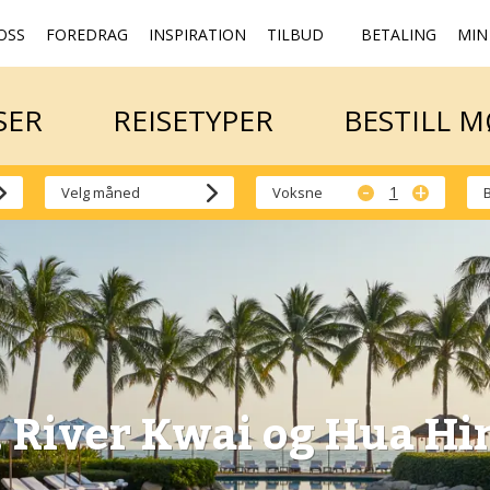
OSS
FOREDRAG
INSPIRATION
TILBUD
BETALING
MIN
SER
REISETYPER
BESTILL 
SER
REISETYPER
BESTILL 
-
+
Voksne
 River Kwai og Hua Hin