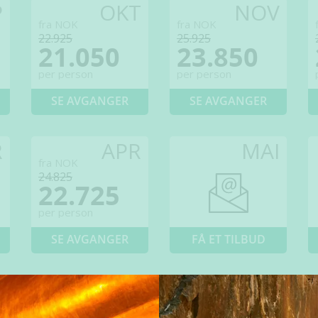
P
OKT
NOV
fra NOK
fra NOK
22.925
25.925
21.050
23.850
per person
per person
SE AVGANGER
SE AVGANGER
R
APR
MAI
fra NOK
24.825
22.725
per person
SE AVGANGER
FÅ ET TILBUD