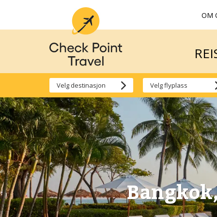
OM 
REI
REI
Bangkok,