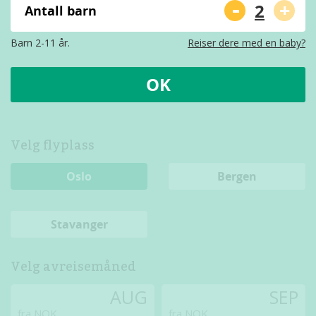
-
+
Antall barn
Barn 2-11 år.
Reiser dere med en baby?
OK
Velg flyplass
Oslo
Bergen
Stavanger
Velg avreisemåned
AUG
SEP
fra NOK
fra NOK