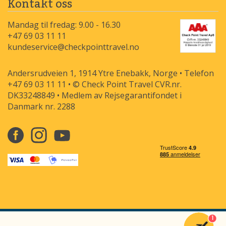
Kontakt oss
Mandag til fredag: 9.00 - 16.30
+47 69 03 11 11
kundeservice@checkpointtravel.no
Andersrudveien 1, 1914 Ytre Enebakk, Norge • Telefon
+47 69 03 11 11 • © Check Point Travel CVR.nr.
DK33248849 • Medlem av Rejsegarantifondet i
Danmark nr. 2288
1