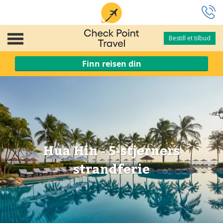
Bestill et tilbud
Bestill et tilbud
Finn reisen din
Hua Hin - 5-stjerners
strandferie