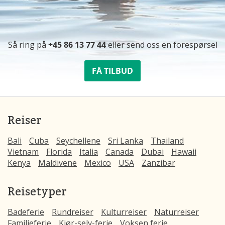
Så ring på
+45 86 13 77 44
eller send oss ​​en forespørsel
FÅ TILBUD
Reiser
Bali
Cuba
Seychellene
Sri Lanka
Thailand
Vietnam
Florida
Italia
Canada
Dubai
Hawaii
Kenya
Maldivene
Mexico
USA
Zanzibar
Reisetyper
Badeferie
Rundreiser
Kulturreiser
Naturreiser
Familieferie
Kjør-selv-ferie
Voksen ferie