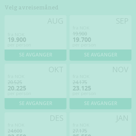
Velg avreisemåned
AUG
SEP
fra NOK
19.900
fra NOK
19.900
19.700
per person
per person
SE AVGANGER
SE AVGANGER
OKT
NOV
fra NOK
fra NOK
20.525
24.175
20.225
23.125
per person
per person
SE AVGANGER
SE AVGANGER
DES
JAN
fra NOK
fra NOK
24.600
27.175