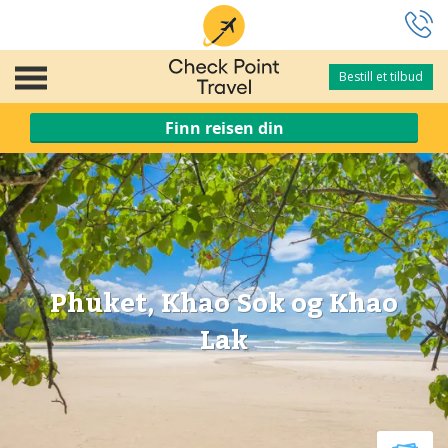
Bestill et tilbud
Bestill et tilbud
Finn reisen din
Phuket, Khao Sok og Khao
Lak