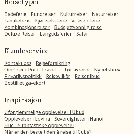
Reisetyper
Badeferie
Rundreiser
Kulturreiser
Naturreiser
Familieferie
Kjør-selv-ferie
Voksen ferie
Kombinasjonsreiser
Budsjettvennlig reise
Deluxe Reiser
Langtidsferier
Safari
Kundeservice
Kontakt oss
Rejseforsikring
Om Check Point Travel
Før avreise
Nyhetsbrev
Privatlivspolitikk
Reisevilkår
Reisetilbud
Bestill et gavekort
Inspirasjon
Uforglemmelige opplevelser i Ubud
Opplevelser i Lovina
Severdigheter i Hanoi
Hué - 5 fantastiske opplevelser
Når er den beste tiden å reise til Cuba?