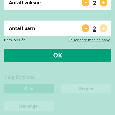
-
+
Antall voksne
-
+
Antall barn
Barn 2-11 år.
Reiser dere med en baby?
OK
Velg flyplass
Oslo
Bergen
Stavanger