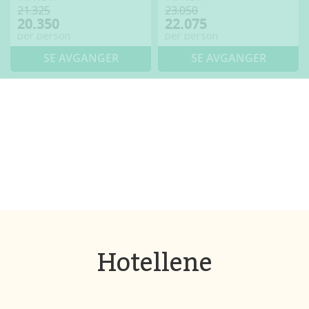
21.325
23.050
20.350
22.075
per person
per person
SE AVGANGER
SE AVGANGER
Hotellene