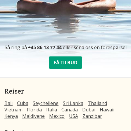
Så ring på
+45 86 13 77 44
eller send oss ​​en forespørsel
FÅ TILBUD
Reiser
Bali
Cuba
Seychellene
Sri Lanka
Thailand
Vietnam
Florida
Italia
Canada
Dubai
Hawaii
Kenya
Maldivene
Mexico
USA
Zanzibar