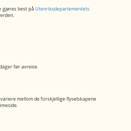
te gjøres best på
Utenriksdepartementets
verden.
dager før avreise.
ariere mellom de forskjellige flyselskapene
mmeside.