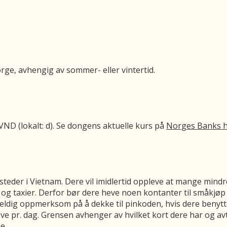
Norge, avhengig av sommer- eller vintertid.
ND (lokalt: d). Se dongens aktuelle kurs på
Norges Banks 
teder i Vietnam. Dere vil imidlertid oppleve at mange mindr
og taxier. Derfor bør dere heve noen kontanter til småkjø
veldig oppmerksom på å dekke til pinkoden, hvis dere benyt
e pr. dag. Grensen avhenger av hvilket kort dere har og a
e.