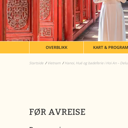
OVERBLIKK
KART & PROGRA
Startside
Vietnam
Hanoi, Hué og badeferie i Hoi An – Delu
FØR AVREISE