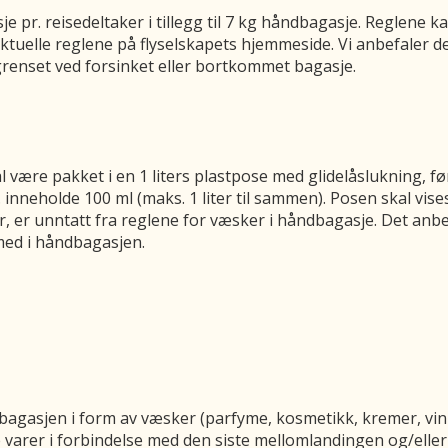
e pr. reisedeltaker i tillegg til 7 kg håndbagasje. Reglene kan 
aktuelle reglene på flyselskapets hjemmeside. Vi anbefaler d
grenset ved forsinket eller bortkommet bagasje.
være pakket i en 1 liters plastpose med glidelåslukning, før 
nneholde 100 ml (maks. 1 liter til sammen). Posen skal vises
, er unntatt fra reglene for væsker i håndbagasje. Det anbef
med i håndbagasjen.
bagasjen i form av væsker (parfyme, kosmetikk, kremer, vin m
e varer i forbindelse med den siste mellomlandingen og/eller