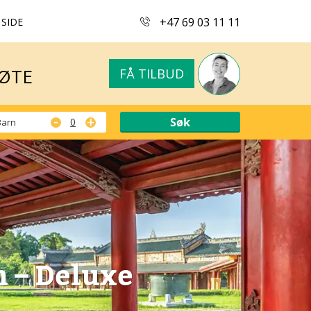
+47 69 03 11 11
 SIDE
MØTE
FÅ TILBUD
MØTE
FÅ TILBUD
-
+
Barn
n – Deluxe