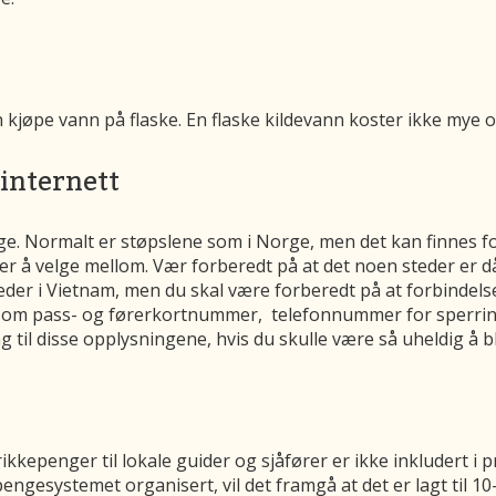
 kjøpe vann på flaske. En flaske kildevann koster ikke mye o
 internett
e. Normalt er støpslene som i Norge, men det kan finnes fors
ler å velge mellom. Vær forberedt på at det noen steder er d
der i Vietnam, men du skal være forberedt på at forbindelsen 
, som pass- og førerkortnummer, telefonnummer for sperrin
g til disse opplysningene, hvis du skulle være så uheldig å bli
kkepenger til lokale guider og sjåfører er ikke inkludert i p
ngesystemet organisert, vil det framgå at det er lagt til 1