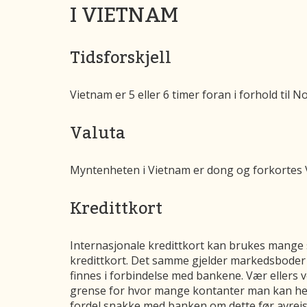
I VIETNAM
Tidsforskjell
Vietnam er 5 eller 6 timer foran i forhold til 
Valuta
Myntenheten i Vietnam er dong og forkortes V
Kredittkort
Internasjonale kredittkort kan brukes mange s
kredittkort. Det samme gjelder markedsboder 
finnes i forbindelse med bankene. Vær ellers 
grense for hvor mange kontanter man kan hev
fordel snakke med banken om dette før avreis