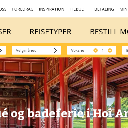
OSS
FOREDRAG
INSPIRATION
TILBUD
BETALING
MIN
SER
REISETYPER
BESTILL 
SER
REISETYPER
BESTILL 
-
+
Voksne
é og badeferie i Hoi A