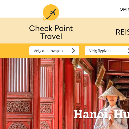
OM 
REI
REI
Hanoi, Hu