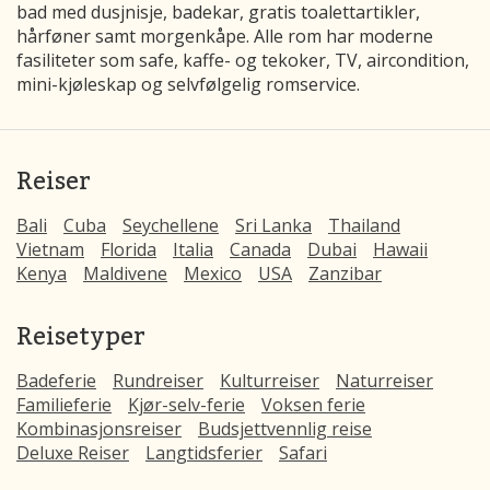
bad med dusjnisje, badekar, gratis toalettartikler,
hårføner samt morgenkåpe. Alle rom har moderne
fasiliteter som safe, kaffe- og tekoker, TV, aircondition,
mini-kjøleskap og selvfølgelig romservice.
Reiser
Bali
Cuba
Seychellene
Sri Lanka
Thailand
Vietnam
Florida
Italia
Canada
Dubai
Hawaii
Kenya
Maldivene
Mexico
USA
Zanzibar
Reisetyper
Badeferie
Rundreiser
Kulturreiser
Naturreiser
Familieferie
Kjør-selv-ferie
Voksen ferie
Kombinasjonsreiser
Budsjettvennlig reise
Deluxe Reiser
Langtidsferier
Safari