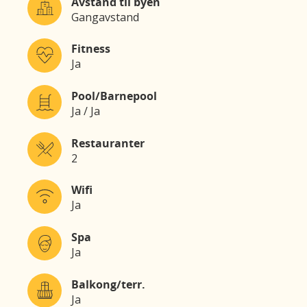
Avstand til byen
Gangavstand
Fitness
Ja
Pool/Barnepool
Ja / Ja
Restauranter
2
Wifi
Ja
Spa
Ja
Balkong/terr.
Ja