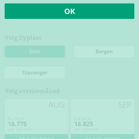
OK
Velg flyplass
Oslo
Bergen
Stavanger
Velg avreisemåned
AUG
SEP
fra NOK
fra NOK
16.775
16.825
per person
per person