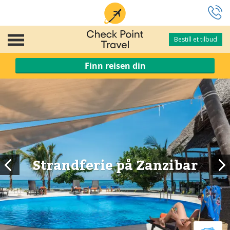
Bestill et tilbud
Bestill et tilbud
Finn reisen din
Strandferie på Zanzibar