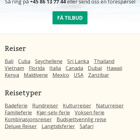
Så ring på
+45 86 13 77 44
eller send oss ​​en forespørsel
FÅ TILBUD
Reiser
Bali
Cuba
Seychellene
Sri Lanka
Thailand
Vietnam
Florida
Italia
Canada
Dubai
Hawaii
Kenya
Maldivene
Mexico
USA
Zanzibar
Reisetyper
Badeferie
Rundreiser
Kulturreiser
Naturreiser
Familieferie
Kjør-selv-ferie
Voksen ferie
Kombinasjonsreiser
Budsjettvennlig reise
Deluxe Reiser
Langtidsferier
Safari