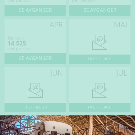
per person
per person
SE AVGANGER
SE AVGANGER
APR
MAI
fra NOK
14.525
per person
SE AVGANGER
FÅ ET TILBUD
JUN
JUL
FÅ ET TILBUD
FÅ ET TILBUD