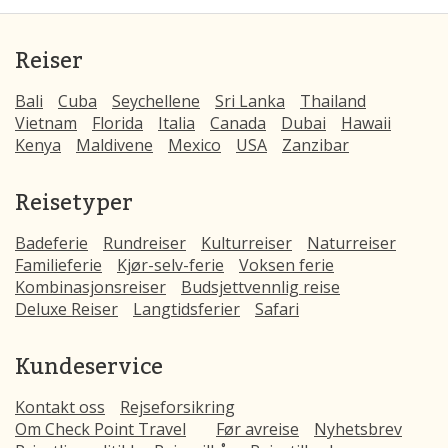
Reiser
Bali
Cuba
Seychellene
Sri Lanka
Thailand
Vietnam
Florida
Italia
Canada
Dubai
Hawaii
Kenya
Maldivene
Mexico
USA
Zanzibar
Reisetyper
Badeferie
Rundreiser
Kulturreiser
Naturreiser
Familieferie
Kjør-selv-ferie
Voksen ferie
Kombinasjonsreiser
Budsjettvennlig reise
Deluxe Reiser
Langtidsferier
Safari
Kundeservice
Kontakt oss
Rejseforsikring
Om Check Point Travel
Før avreise
Nyhetsbrev