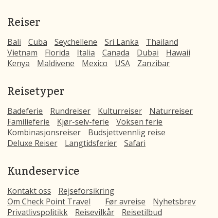
Reiser
Bali
Cuba
Seychellene
Sri Lanka
Thailand
Vietnam
Florida
Italia
Canada
Dubai
Hawaii
Kenya
Maldivene
Mexico
USA
Zanzibar
Reisetyper
Badeferie
Rundreiser
Kulturreiser
Naturreiser
Familieferie
Kjør-selv-ferie
Voksen ferie
Kombinasjonsreiser
Budsjettvennlig reise
Deluxe Reiser
Langtidsferier
Safari
Kundeservice
Kontakt oss
Rejseforsikring
Om Check Point Travel
Før avreise
Nyhetsbrev
Privatlivspolitikk
Reisevilkår
Reisetilbud