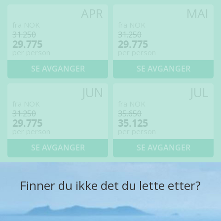
APR
MAI
fra NOK
fra NOK
31.250
31.250
29.775
29.775
per person
per person
SE AVGANGER
SE AVGANGER
JUN
JUL
fra NOK
fra NOK
31.250
35.650
29.775
35.125
per person
per person
SE AVGANGER
SE AVGANGER
Finner du ikke det du lette etter?