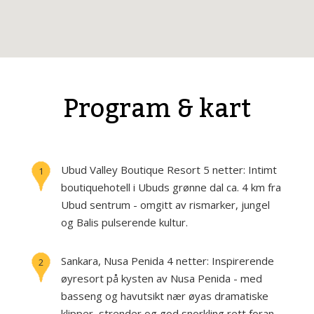
Program & kart
Ubud Valley Boutique Resort
5 netter:
Intimt
1
boutiquehotell i Ubuds grønne dal ca. 4 km fra
Ubud sentrum - omgitt av rismarker, jungel
og Balis pulserende kultur.
Sankara, Nusa Penida
4 netter:
Inspirerende
2
øyresort på kysten av Nusa Penida - med
basseng og havutsikt nær øyas dramatiske
klipper, strender og god snorkling rett foran