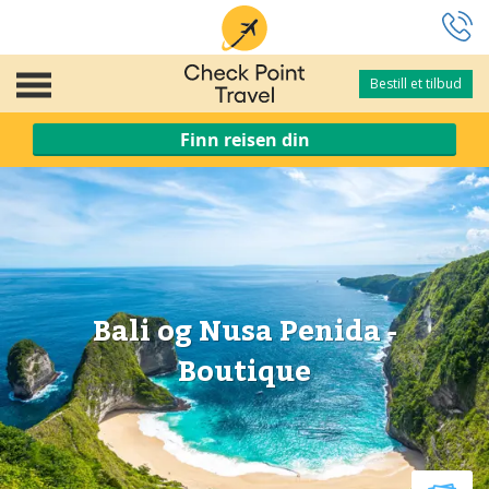
Bestill et tilbud
Bestill et tilbud
Finn reisen din
Bali og Nusa Penida -
Boutique