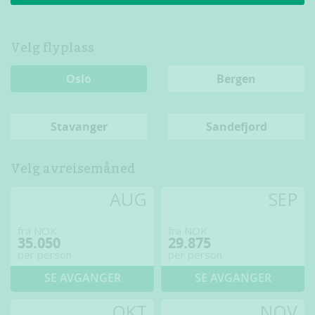
Velg flyplass
Oslo
Bergen
Stavanger
Sandefjord
Velg avreisemåned
AUG
SEP
fra NOK
fra NOK
35.050
29.875
per person
per person
SE AVGANGER
SE AVGANGER
OKT
NOV