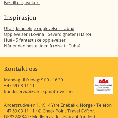
Bestill et gavekort
Inspirasjon
Uforglemmelige opplevelser i Ubud
Opplevelser i Lovina
Severdigheter i Hanoi
Hué - 5 fantastiske opplevelser
Når er den beste tiden å reise til Cuba?
Kontakt oss
Mandag til fredag: 9.00 - 16.30
+47 69 03 11 11
kundeservice@checkpointtravel.no
Andersrudveien 1, 1914 Ytre Enebakk, Norge • Telefon
+47 69 03 11 11 • © Check Point Travel CVR.nr.
DK33248849 • Medlem av Rejsegarantifondet i