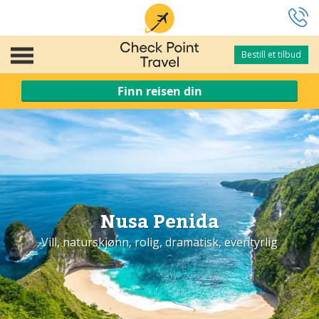
Bestill et tilbud
Bestill et tilbud
Finn reisen din
Nusa Penida
Vill, naturskjønn, rolig, dramatisk, eventyrlig