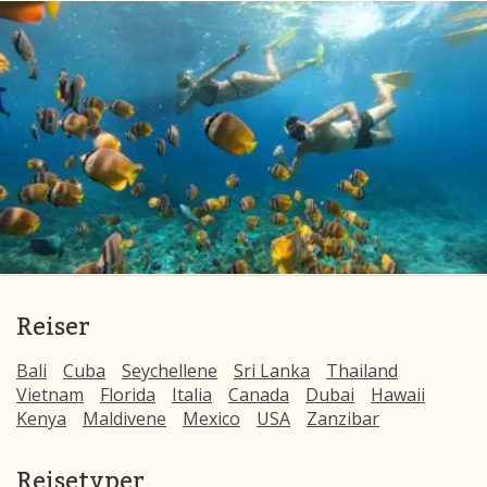
Reiser
Bali
Cuba
Seychellene
Sri Lanka
Thailand
Vietnam
Florida
Italia
Canada
Dubai
Hawaii
Kenya
Maldivene
Mexico
USA
Zanzibar
Reisetyper