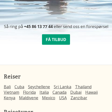
Så ring på
+45 86 13 77 44
eller send oss ​​en forespørsel
FÅ TILBUD
Reiser
Bali
Cuba
Seychellene
Sri Lanka
Thailand
Vietnam
Florida
Italia
Canada
Dubai
Hawaii
Kenya
Maldivene
Mexico
USA
Zanzibar
Reisetyper