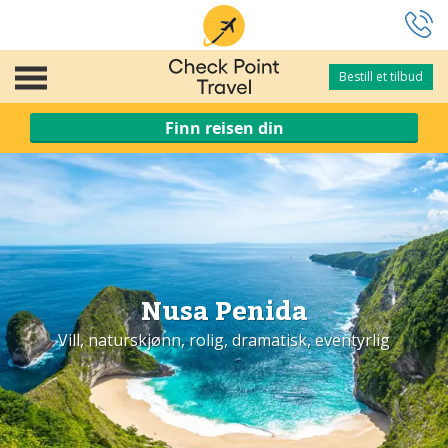
Bestill et tilbud
Bestill et tilbud
Finn reisen din
Nusa Penida
Vill, naturskjønn, rolig, dramatisk, eventyrlig