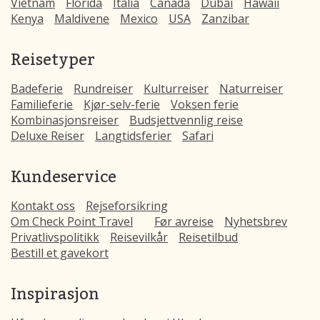
Vietnam
Florida
Italia
Canada
Dubai
Hawaii
Kenya
Maldivene
Mexico
USA
Zanzibar
Reisetyper
Badeferie
Rundreiser
Kulturreiser
Naturreiser
Familieferie
Kjør-selv-ferie
Voksen ferie
Kombinasjonsreiser
Budsjettvennlig reise
Deluxe Reiser
Langtidsferier
Safari
Kundeservice
Kontakt oss
Rejseforsikring
Om Check Point Travel
Før avreise
Nyhetsbrev
Privatlivspolitikk
Reisevilkår
Reisetilbud
Bestill et gavekort
Inspirasjon