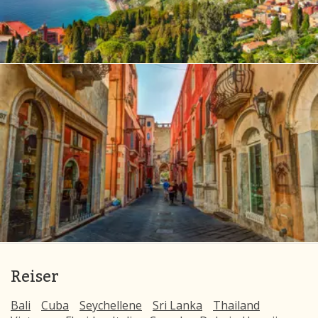
Reiser
Bali
Cuba
Seychellene
Sri Lanka
Thailand