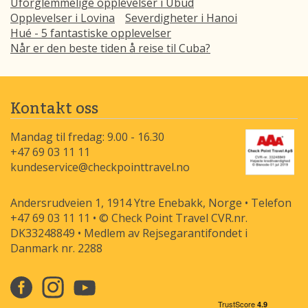
Uforglemmelige opplevelser i Ubud
Opplevelser i Lovina
Severdigheter i Hanoi
Hué - 5 fantastiske opplevelser
Når er den beste tiden å reise til Cuba?
Kontakt oss
Mandag til fredag: 9.00 - 16.30
+47 69 03 11 11
kundeservice@checkpointtravel.no
Andersrudveien 1, 1914 Ytre Enebakk, Norge • Telefon
+47 69 03 11 11 • © Check Point Travel CVR.nr.
DK33248849 • Medlem av Rejsegarantifondet i
Danmark nr. 2288