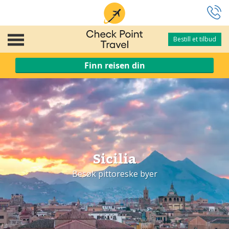
Bestill et tilbud
Bestill et tilbud
Finn reisen din
Sicilia
Besøk pittoreske byer